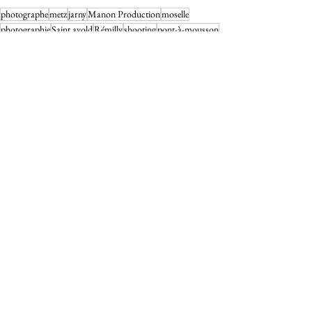
photographe
metz
jarny
Manon Production
moselle
photographie
Saint avold
Rémilly
shooting
pont-à-mousson
couple
tenue
Voir tout
Posts récents