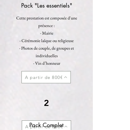
Pack "Les essentiels"
Cette prestation est composée d'une
présence :
- Mairie
- Cérémonie laîque ou religieuse
- Photos de couple, de groupes et
individuelles
- Vin d’honneur
A partir de 800€
2
Pack Complet
A partir de 800€