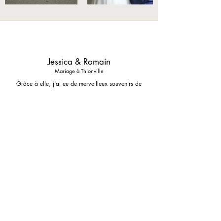
Jessica & Romain
Mariage à Thionville
Grâce à elle, j'ai eu de merveilleux souvenirs de
notre jour. une personne authentique et
accessible. A l'écoute et rassurante. Magnifique
travail pour les photos, vidéos et montages. Je
recommande +++.
Amandine & Quentin
Mariage à Metz
Je recommande à 1000%
Grâce à Manon nous avons des magnifiques photos de
notre mariage.