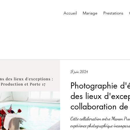
Accueil
Mariage
Prestations
17 juin 2024
Photographie d'
des lieux d'excep
collaboration d
Production, votr
Cette collaboration entre Manon Pro
Jarny, avec Port
expérience photographique incompara