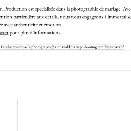
 Production est spécialisée dans la photographie de mariage. Av
ention particulière aux détails, nous nous engageons à immortalis
 avec authenticité et émotion.
cter
 pour plus d’informations.
Production
moselle
photographie
Saint avold
mariage
shooting
rémilly
préparatif