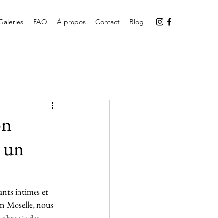
Galeries
FAQ
À propos
Contact
Blog
on
 un
ants intimes et 
n Moselle, nous 
 obtenir des 