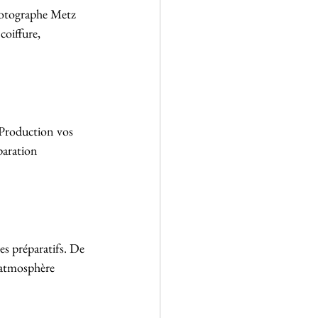
hotographe Metz 
coiffure, 
Production vos 
paration 
s préparatifs. De 
e atmosphère 