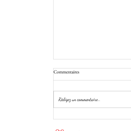
Commentaires
Rédigez un commentaire...
Pourquoi je livre toutes les photos
réussies et retouchées – Manon
Production, photographe mariage