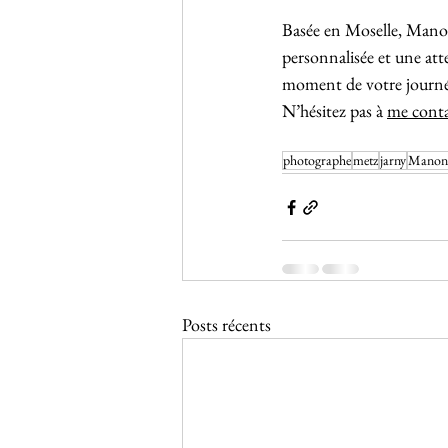
Basée en Moselle, Manon
personnalisée et une att
moment de votre journée
N’hésitez pas à 
me conta
photographe
metz
jarny
Manon 
Posts récents