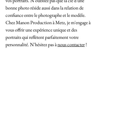
vos portraits. N'oubliez pas que la clé d'une 
bonne photo réside aussi dans la relation de 
confiance entre le photographe et le modèle. 
Chez Manon Production à Metz, je m'engage à 
vous offrir une expérience unique et des 
portraits qui reflètent parfaitement votre 
personnalité. N'hésitez pas à 
nous contacter
 ! 
photographe
metz
jarny
Manon Production
moselle
photographie
Saint avold
Rémilly
shooting
pont-à-mousson
manonproduction
séance photo
portrait
Voir tout
Posts récents