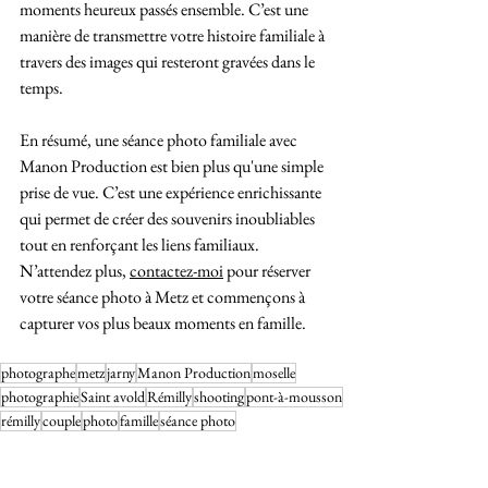
moments heureux passés ensemble. C’est une 
manière de transmettre votre histoire familiale à 
travers des images qui resteront gravées dans le 
temps.
En résumé, une séance photo familiale avec 
Manon Production est bien plus qu'une simple 
prise de vue. C’est une expérience enrichissante 
qui permet de créer des souvenirs inoubliables 
tout en renforçant les liens familiaux. 
N’attendez plus, 
contactez-moi
 pour réserver 
votre séance photo à Metz et commençons à 
capturer vos plus beaux moments en famille.
photographe
metz
jarny
Manon Production
moselle
photographie
Saint avold
Rémilly
shooting
pont-à-mousson
rémilly
couple
photo
famille
séance photo