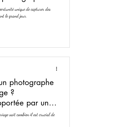
portunité unique de capturer des
nt le grand jour.
 un photographe
ge ?
pportée par un
comme Manon
age sait combien il est crucial de
e photographe