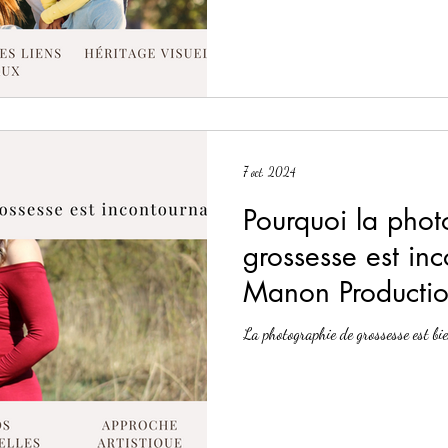
7 oct. 2024
Pourquoi la pho
grossesse est in
Manon Productio
photographe prof
La photographie de grossesse est bie
Metz ?