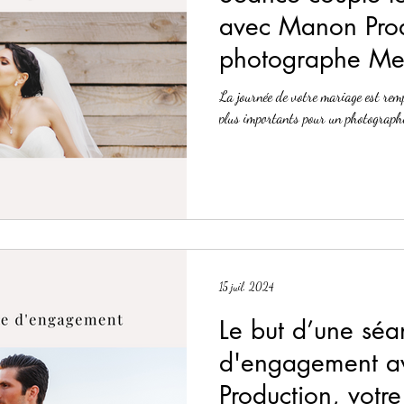
avec Manon Prod
photographe Met
moment la prévo
La journée de votre mariage est remp
plus importants pour un photographe 
15 juil. 2024
Le but d’une séa
d'engagement 
Production, votr