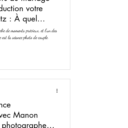
uction votre
z : À quel
ir ?
lie de moments précieux, et l’un des
est la séance photo de couple.
nce
avec Manon
e photographe