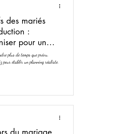
fs des mariés
uction :
iser pour un
ndre plus de temps que prévu.
 pour établir un planning réaliste.
ors du mariage