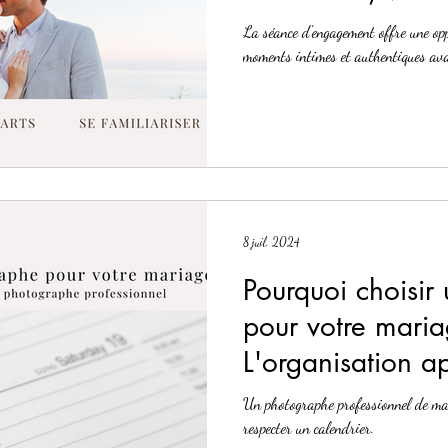
Metz
La séance d'engagement offre une op
moments intimes et authentiques ava
8 juil. 2024
Pourquoi choisir
pour votre maria
L'organisation a
professionnel 
Un photographe professionnel de mari
Production, votr
respecter un calendrier.