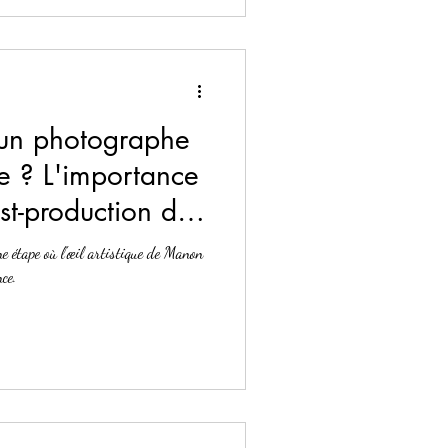
 un photographe
e ? L'importance
st-production de
non Production,
e étape où l'œil artistique de Manon
he Jarny
ce.