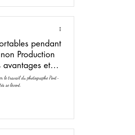
ortables pendant
non Production
s avantages et
ner le travail du photographe Pont-
és se lèvent.