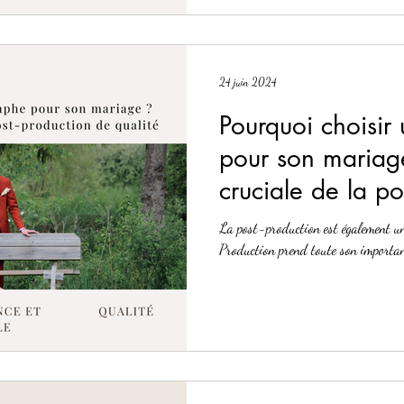
24 juin 2024
Pourquoi choisir
pour son mariag
cruciale de la po
qualité avec Ma
La post-production est également un
votre photograp
Production prend toute son importan