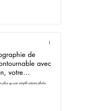
tographie de
contournable avec
n, votre
essionnelle à
n plus qu'une simple séance photo.