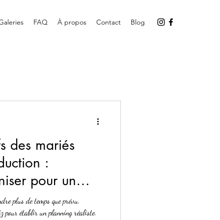
Galeries
FAQ
À propos
Contact
Blog
fs des mariés
uction :
iser pour un
ndre plus de temps que prévu.
 pour établir un planning réaliste.